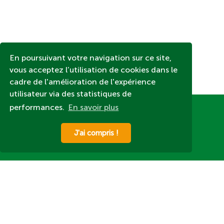
En poursuivant votre navigation sur ce site,
vous acceptez l’utilisation de cookies dans le
Comment réutiliser son marc de café ?
cadre de l'amélioration de l'expérience
utilisateur via des statistiques de
performances.
En savoir plus
J'ai compris !
Devenir franchisé
Contacter L’Eau Vive
Contacter un magasin L’Eau Vive
Nos magasins