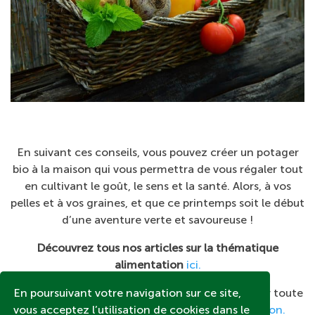
En suivant ces conseils, vous pouvez créer un potager
bio à la maison qui vous permettra de vous régaler tout
en cultivant le goût, le sens et la santé. Alors, à vos
pelles et à vos graines, et que ce printemps soit le début
d’une aventure verte et savoureuse !
Découvrez tous nos articles sur la thématique
alimentation
ici.
En poursuivant votre navigation sur ce site,
Visitez notre
magasin bio en ligne
pour découvrir toute
vous acceptez l’utilisation de cookies dans le
notre gamme de
fruits et légumes bio de saison.