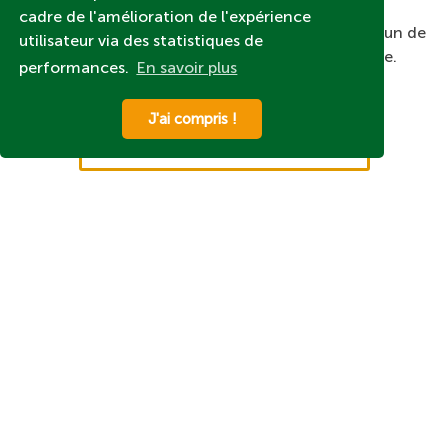
cadre de l'amélioration de l'expérience
Profitez aussi d’un
rendez-vous bien-être
avec l’un de
utilisateur via des statistiques de
nos conseillers dans votre magasin L’Eau Vive.
performances.
En savoir plus
J'ai compris !
Prendre un RDV bien-être
Nos derniers articles