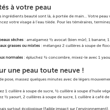
tés à votre peau
os ingrédients beauté sont là, à portée de main… Votre peau 
ncez votre visage à l’eau tiède. Pour les téméraires, termine
 peaux sèches
: amalgamez ½ avocat (bien mûr), 1 banane, 1 c
aux grasses ou mixtes
: mélangez 2 cuillères à soupe de floco
aux normales
: épluchez ½ concombre, mixez-le avec 1 yaou
r une peau toute neuve !
 de pose, massez quelques minutes avec de légers mouvements
z 1 cuillère à soupe de sucre, ½ cuillère à soupe d’huile vég
½ yaourt, 2 cuillères à soupe de sucre, 1 cuillère à café de 
is surtout écologique (faible impact sur l’environnement), 