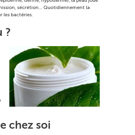
s (épiderme, derme, hypoderme), la peau joue
nsmission, sécrétion… Quotidiennement la
 les bactéries.
 ?
e
e chez soi