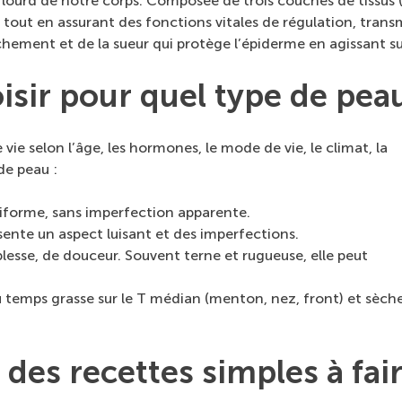
us lourd de notre corps. Composée de trois couches de tissu
 tout en assurant des fonctions vitales de régulation, tra
hement et de la sueur qui protège l’épiderme en agissant sur
ir pour quel type de peau
ie selon l’âge, les hormones, le mode de vie, le climat, la
 de peau :
iforme, sans imperfection apparente.
sente un aspect luisant et des imperfections.
sse, de douceur. Souvent terne et rugueuse, elle peut
u temps grasse sur le T médian (menton, nez, front) et sèch
es recettes simples à fair